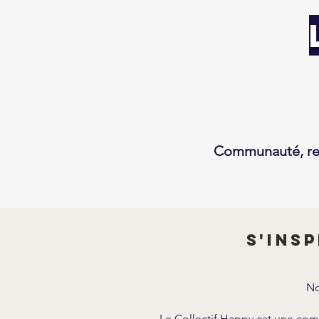
Communauté, res
s'ins
No
Le Collectif Happy est une com