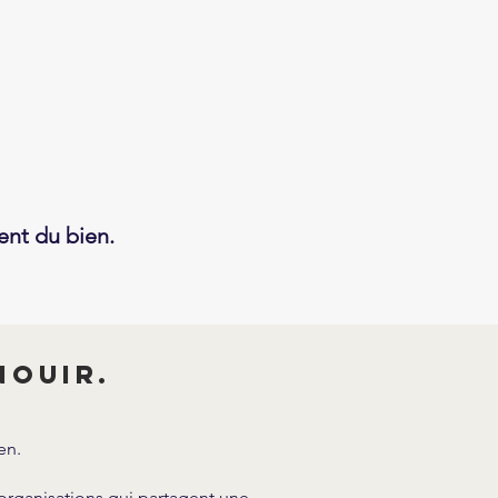
ent du bien.
nouir.
en.
organisations qui partagent une