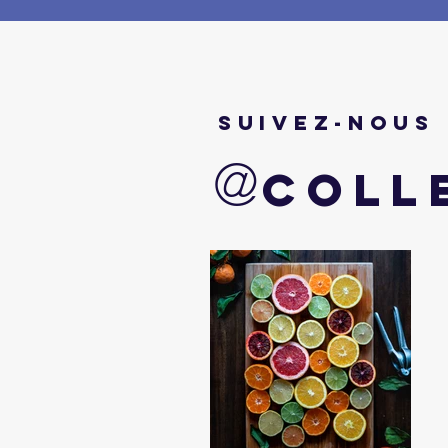
suivez-nous
@
coll